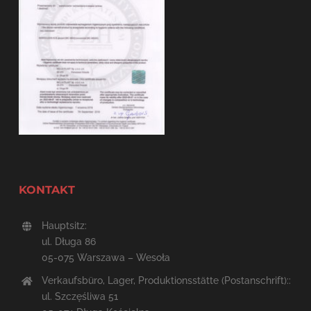
KONTAKT
Hauptsitz:
ul. Długa 86
05-075 Warszawa – Wesoła
Verkaufsbüro, Lager, Produktionsstätte (Postanschrift)::
ul. Szczęśliwa 51